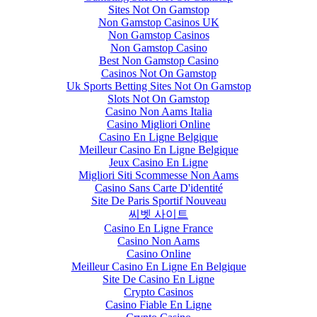
Sites Not On Gamstop
Non Gamstop Casinos UK
Non Gamstop Casinos
Non Gamstop Casino
Best Non Gamstop Casino
Casinos Not On Gamstop
Uk Sports Betting Sites Not On Gamstop
Slots Not On Gamstop
Casino Non Aams Italia
Casino Migliori Online
Casino En Ligne Belgique
Meilleur Casino En Ligne Belgique
Jeux Casino En Ligne
Migliori Siti Scommesse Non Aams
Casino Sans Carte D'identité
Site De Paris Sportif Nouveau
씨벳 사이트
Casino En Ligne France
Casino Non Aams
Casino Online
Meilleur Casino En Ligne En Belgique
Site De Casino En Ligne
Crypto Casinos
Casino Fiable En Ligne