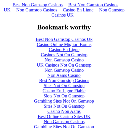
Best Non Gamstop Casinos
Best Non Gamstop Casinos
UK
Non Gamstop Casinos
Casino En Ligne
Non Gamstop
Casinos UK
Bookmark worthy
Best Non Gamstop Casinos Uk
Casino Online Migliori Bonus
Casino En Ligne
Casinos Not On Gamstop
Non Gamstop Casino
UK Casinos Not On Gamstop
Non Gamstop Casino
Non Aams Casino
Best Non Gamstop Casinos
Sites Not On Gamstop
Casino En Ligne Fiable
Slots Not On Gamstop
Gambling Sites Not On Gamstop
Sites Not On Gamstop
Casino Non Aams
Best Online Casino Sites UK
Non Gamstop Casinos
Gambling Sites Not On Gamstop